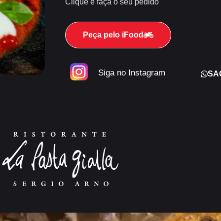
Clique e faça o seu pedido
Peça pelo iFood
Siga no Instagram
SA