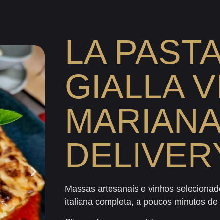
LA PAST
GIALLA V
MARIANA
DELIVER
Massas artesanais e vinhos selecionad
italiana completa, a poucos minutos de