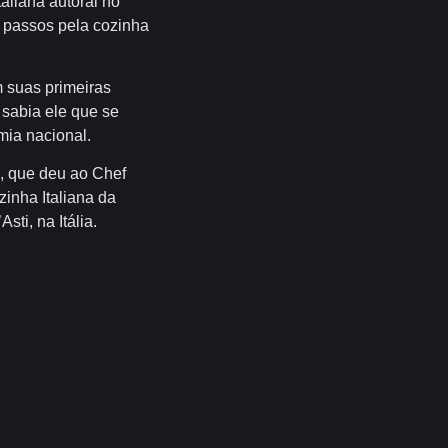
aliana autoral no
s passos pela cozinha
m suas primeiras
 sabia ele que se
mia nacional.
, que deu ao Chef
inha Italiana da
sti, na Itália.