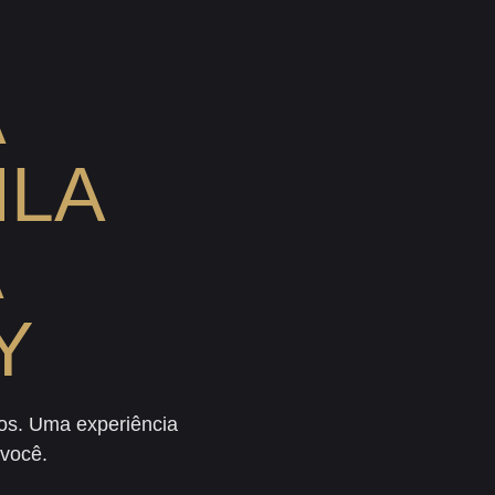
A
ILA
Y
os. Uma experiência
 você.